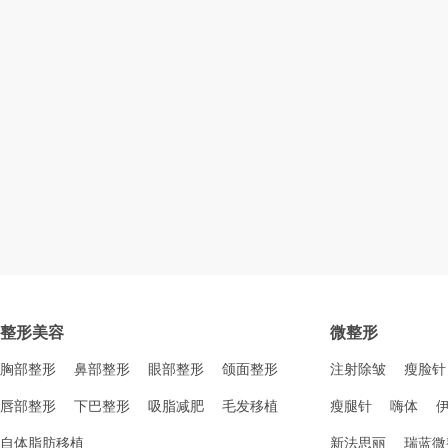
整形美容
微整形
胸部整形
鼻部整形
眼部整形
颌面整形
注射除皱
瘦脸针
唇部整形
下巴整形
吸脂减肥
毛发移植
瘦腿针
嗨体
自体脂肪移植
新法思丽
瑞蓝微