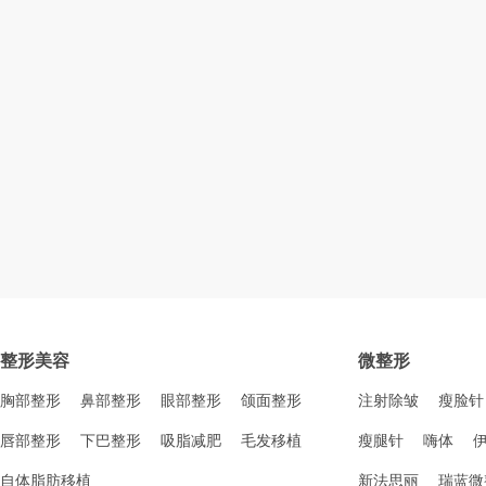
整形美容
微整形
胸部整形
鼻部整形
眼部整形
颌面整形
注射除皱
瘦脸针
唇部整形
下巴整形
吸脂减肥
毛发移植
瘦腿针
嗨体
自体脂肪移植
新法思丽
瑞蓝微