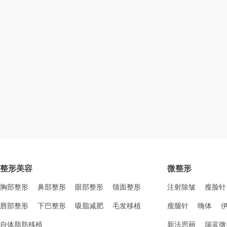
整形美容
微整形
胸部整形
鼻部整形
眼部整形
颌面整形
注射除皱
瘦脸针
唇部整形
下巴整形
吸脂减肥
毛发移植
瘦腿针
嗨体
自体脂肪移植
新法思丽
瑞蓝微