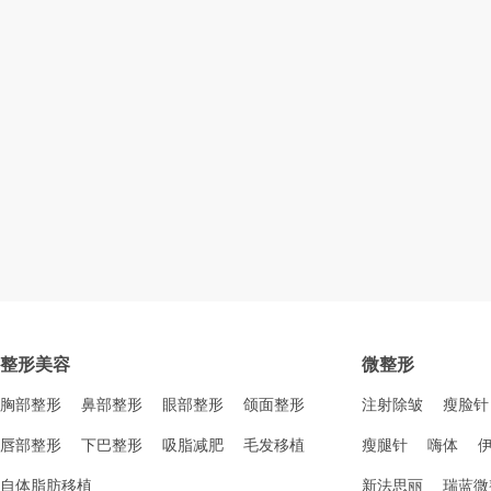
整形美容
微整形
胸部整形
鼻部整形
眼部整形
颌面整形
注射除皱
瘦脸针
唇部整形
下巴整形
吸脂减肥
毛发移植
瘦腿针
嗨体
自体脂肪移植
新法思丽
瑞蓝微