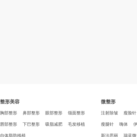
整形美容
微整形
胸部整形
鼻部整形
眼部整形
颌面整形
注射除皱
瘦脸针
唇部整形
下巴整形
吸脂减肥
毛发移植
瘦腿针
嗨体
自体脂肪移植
新法思丽
瑞蓝微