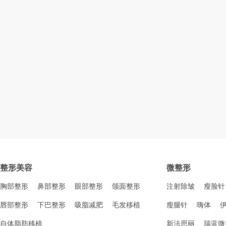
整形美容
微整形
胸部整形
鼻部整形
眼部整形
颌面整形
注射除皱
瘦脸针
唇部整形
下巴整形
吸脂减肥
毛发移植
瘦腿针
嗨体
自体脂肪移植
新法思丽
瑞蓝微