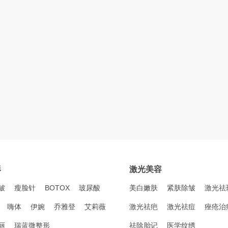
形
激光美容
皱
瘦脸针
BOTOX
玻尿酸
美白嫩肤
紧肤除皱
激光祛
嗨体
伊婉
乔雅登
艾莉薇
激光祛疤
激光祛痘
痤疮治
丽
瑞蓝微整形
祛除胎记
医学纹绣