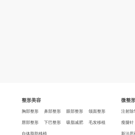
整形美容
微整
胸部整形
鼻部整形
眼部整形
颌面整形
注射除
唇部整形
下巴整形
吸脂减肥
毛发移植
瘦腿针
自体脂肪移植
新法思