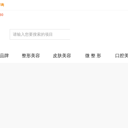
咨询
80
品牌
整形美容
皮肤美容
微 整 形
口腔