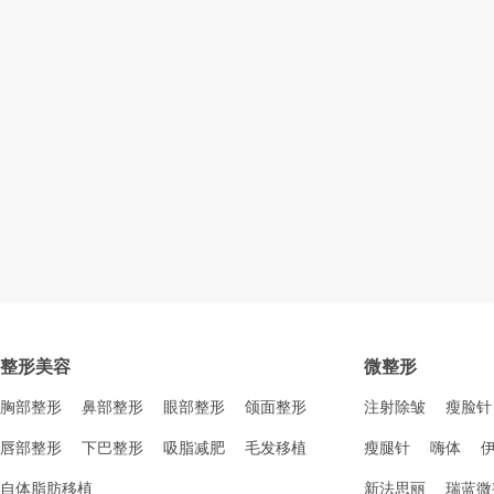
整形美容
微整形
胸部整形
鼻部整形
眼部整形
颌面整形
注射除皱
瘦脸针
唇部整形
下巴整形
吸脂减肥
毛发移植
瘦腿针
嗨体
自体脂肪移植
新法思丽
瑞蓝微