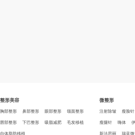
整形美容
微整形
胸部整形
鼻部整形
眼部整形
颌面整形
注射除皱
瘦脸针
唇部整形
下巴整形
吸脂减肥
毛发移植
瘦腿针
嗨体
自体脂肪移植
新法思丽
瑞蓝微