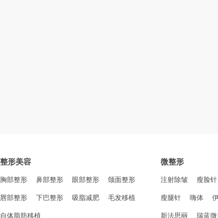
整形美容
微整形
胸部整形
鼻部整形
眼部整形
颌面整形
注射除皱
瘦脸针
唇部整形
下巴整形
吸脂减肥
毛发移植
瘦腿针
嗨体
自体脂肪移植
新法思丽
瑞蓝微