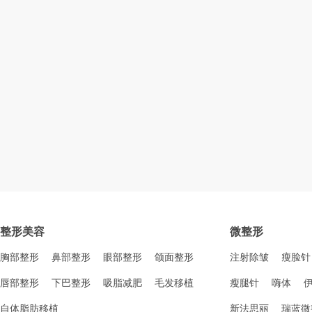
整形美容
微整形
胸部整形
鼻部整形
眼部整形
颌面整形
注射除皱
瘦脸针
唇部整形
下巴整形
吸脂减肥
毛发移植
瘦腿针
嗨体
自体脂肪移植
新法思丽
瑞蓝微