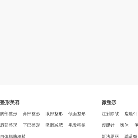
整形美容
微整形
胸部整形
鼻部整形
眼部整形
颌面整形
注射除皱
瘦脸针
唇部整形
下巴整形
吸脂减肥
毛发移植
瘦腿针
嗨体
自体脂肪移植
新法思丽
瑞蓝微