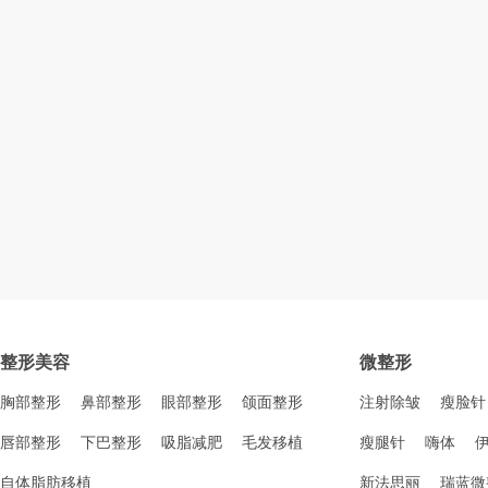
整形美容
微整形
胸部整形
鼻部整形
眼部整形
颌面整形
注射除皱
瘦脸针
唇部整形
下巴整形
吸脂减肥
毛发移植
瘦腿针
嗨体
自体脂肪移植
新法思丽
瑞蓝微