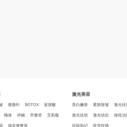
形
激光美容
皱
瘦脸针
BOTOX
玻尿酸
美白嫩肤
紧肤除皱
激光祛
嗨体
伊婉
乔雅登
艾莉薇
激光祛疤
激光祛痘
痤疮治
丽
瑞蓝微整形
祛除胎记
医学纹绣