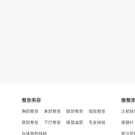
整形美容
微整
胸部整形
鼻部整形
眼部整形
颌面整形
注射除
唇部整形
下巴整形
吸脂减肥
毛发移植
瘦腿针
自体脂肪移植
新法思