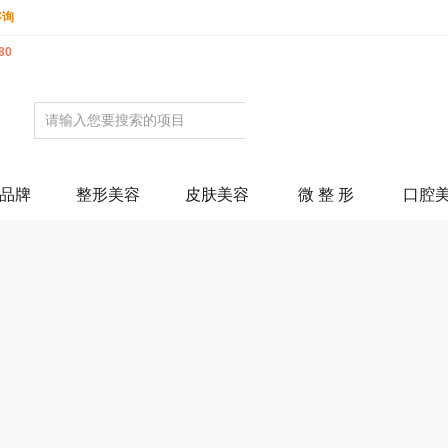
咨询
80
品牌
整形美容
皮肤美容
微 整 形
口腔