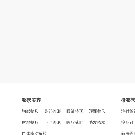
整形美容
微整
胸部整形
鼻部整形
眼部整形
颌面整形
注射除
唇部整形
下巴整形
吸脂减肥
毛发移植
瘦腿针
自体脂肪移植
新法思