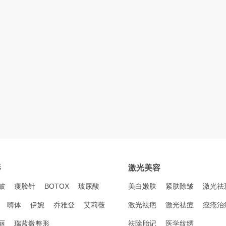
形
激光美容
皱
瘦脸针
BOTOX
玻尿酸
美白嫩肤
紧肤除皱
激光祛
嗨体
伊婉
乔雅登
艾莉薇
激光祛疤
激光祛痘
痤疮治
丽
瑞蓝微整形
祛除胎记
医学纹绣