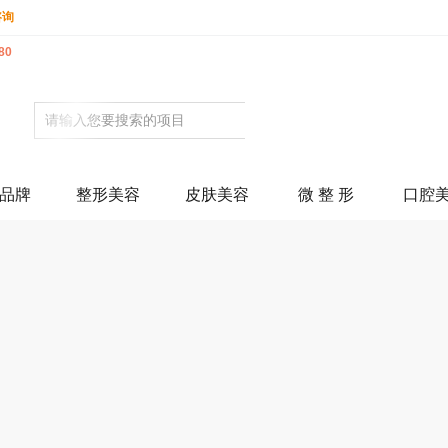
咨询
80
品牌
整形美容
皮肤美容
微 整 形
口腔