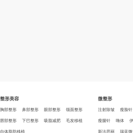
整形美容
微整形
胸部整形
鼻部整形
眼部整形
颌面整形
注射除皱
瘦脸针
唇部整形
下巴整形
吸脂减肥
毛发移植
瘦腿针
嗨体
自体脂肪移植
新法思丽
瑞蓝微