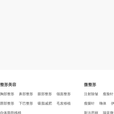
整形美容
微整形
胸部整形
鼻部整形
眼部整形
颌面整形
注射除皱
瘦脸针
唇部整形
下巴整形
吸脂减肥
毛发移植
瘦腿针
嗨体
自体脂肪移植
新法思丽
瑞蓝微