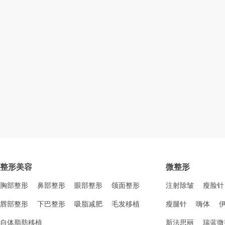
整形美容
微整形
胸部整形
鼻部整形
眼部整形
颌面整形
注射除皱
瘦脸针
唇部整形
下巴整形
吸脂减肥
毛发移植
瘦腿针
嗨体
自体脂肪移植
新法思丽
瑞蓝微