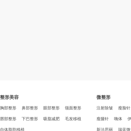
整形美容
微整形
胸部整形
鼻部整形
眼部整形
颌面整形
注射除皱
瘦脸针
唇部整形
下巴整形
吸脂减肥
毛发移植
瘦腿针
嗨体
自体脂肪移植
新法思丽
瑞蓝微