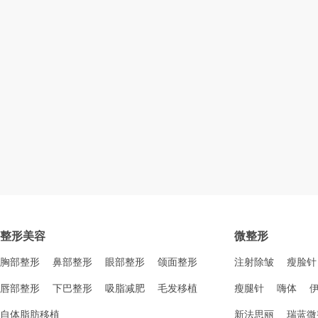
整形美容
微整形
胸部整形
鼻部整形
眼部整形
颌面整形
注射除皱
瘦脸针
唇部整形
下巴整形
吸脂减肥
毛发移植
瘦腿针
嗨体
自体脂肪移植
新法思丽
瑞蓝微