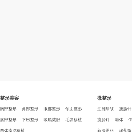
整形美容
微整形
胸部整形
鼻部整形
眼部整形
颌面整形
注射除皱
瘦脸针
唇部整形
下巴整形
吸脂减肥
毛发移植
瘦腿针
嗨体
自体脂肪移植
新法思丽
瑞蓝微