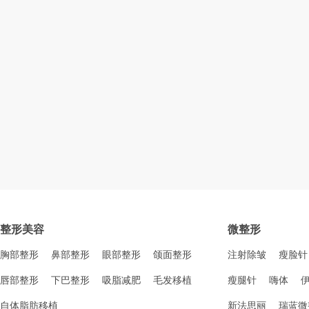
整形美容
微整形
胸部整形
鼻部整形
眼部整形
颌面整形
注射除皱
瘦脸针
唇部整形
下巴整形
吸脂减肥
毛发移植
瘦腿针
嗨体
自体脂肪移植
新法思丽
瑞蓝微