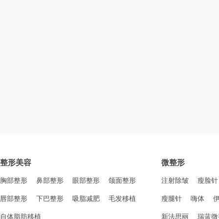
整形美容
微整形
胸部整形
鼻部整形
眼部整形
颌面整形
注射除皱
瘦脸针
唇部整形
下巴整形
吸脂减肥
毛发移植
瘦腿针
嗨体
自体脂肪移植
新法思丽
瑞蓝微