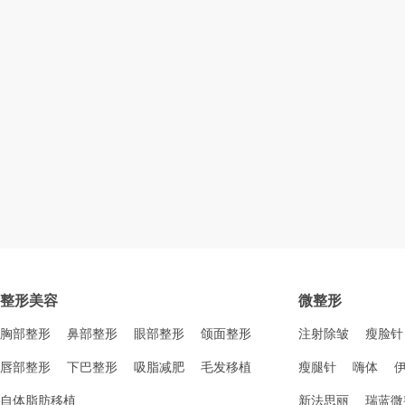
整形美容
微整形
胸部整形
鼻部整形
眼部整形
颌面整形
注射除皱
瘦脸针
唇部整形
下巴整形
吸脂减肥
毛发移植
瘦腿针
嗨体
自体脂肪移植
新法思丽
瑞蓝微