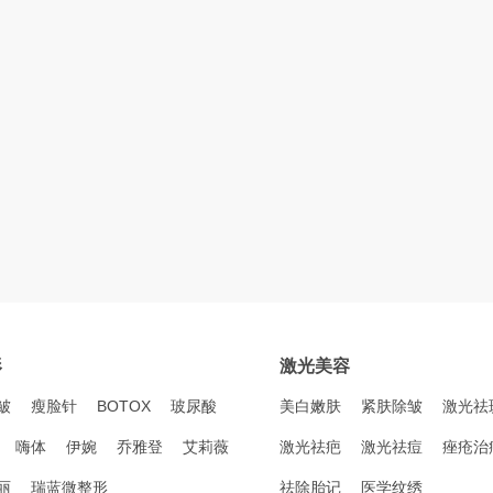
形
激光美容
皱
瘦脸针
BOTOX
玻尿酸
美白嫩肤
紧肤除皱
激光祛
嗨体
伊婉
乔雅登
艾莉薇
激光祛疤
激光祛痘
痤疮治
丽
瑞蓝微整形
祛除胎记
医学纹绣