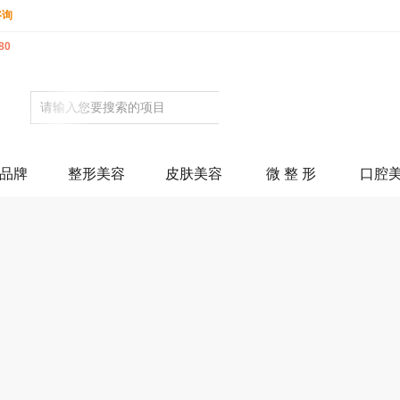
咨询
80
品牌
整形美容
皮肤美容
微 整 形
口腔