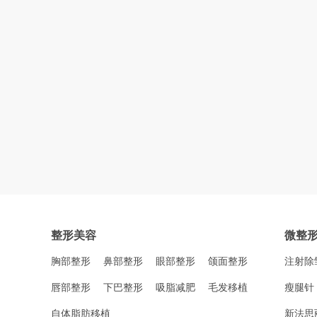
整形美容
微整
胸部整形
鼻部整形
眼部整形
颌面整形
注射除
唇部整形
下巴整形
吸脂减肥
毛发移植
瘦腿针
自体脂肪移植
新法思