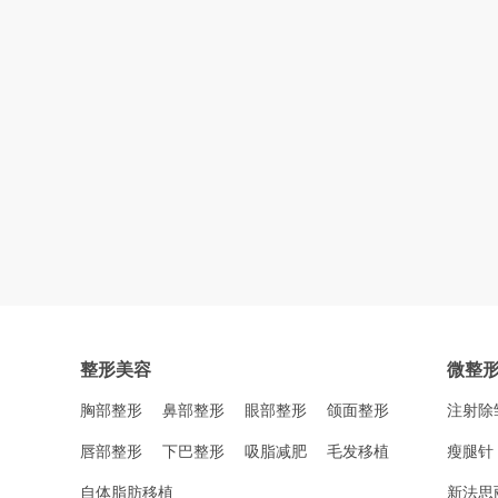
整形美容
微整
胸部整形
鼻部整形
眼部整形
颌面整形
注射除
唇部整形
下巴整形
吸脂减肥
毛发移植
瘦腿针
自体脂肪移植
新法思