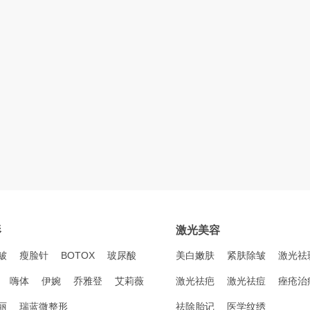
形
激光美容
皱
瘦脸针
BOTOX
玻尿酸
美白嫩肤
紧肤除皱
激光祛
嗨体
伊婉
乔雅登
艾莉薇
激光祛疤
激光祛痘
痤疮治
丽
瑞蓝微整形
祛除胎记
医学纹绣