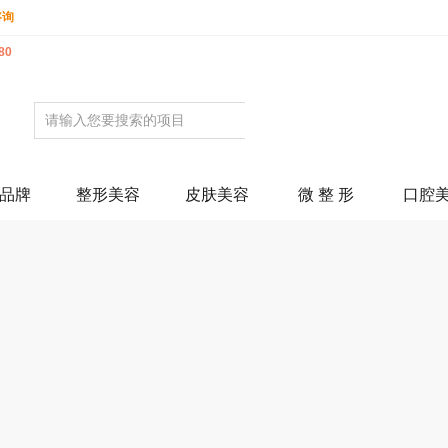
咨询
80
品牌
整形美容
皮肤美容
微 整 形
口腔