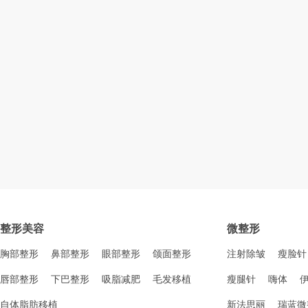
整形美容
微整形
胸部整形
鼻部整形
眼部整形
颌面整形
注射除皱
瘦脸针
唇部整形
下巴整形
吸脂减肥
毛发移植
瘦腿针
嗨体
自体脂肪移植
新法思丽
瑞蓝微