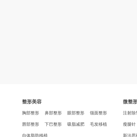
整形美容
微整
胸部整形
鼻部整形
眼部整形
颌面整形
注射除
唇部整形
下巴整形
吸脂减肥
毛发移植
瘦腿针
自体脂肪移植
新法思