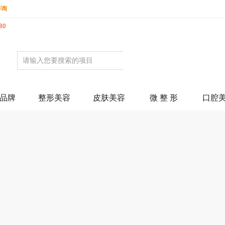
咨询
80
品牌
整形美容
皮肤美容
微 整 形
口腔