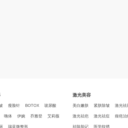
形
激光美容
皱
瘦脸针
BOTOX
玻尿酸
美白嫩肤
紧肤除皱
激光祛
嗨体
伊婉
乔雅登
艾莉薇
激光祛疤
激光祛痘
痤疮治
丽
瑞蓝微整形
祛除胎记
医学纹绣