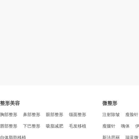
整形美容
微整形
胸部整形
鼻部整形
眼部整形
颌面整形
注射除皱
瘦脸针
唇部整形
下巴整形
吸脂减肥
毛发移植
瘦腿针
嗨体
自体脂肪移植
新法思丽
瑞蓝微