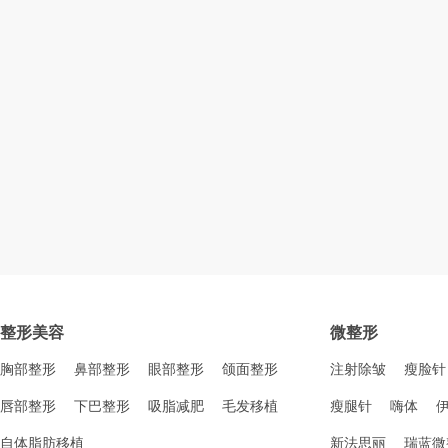
整形美容
微整形
胸部整形
鼻部整形
眼部整形
颌面整形
注射除皱
瘦脸针
唇部整形
下巴整形
吸脂减肥
毛发移植
瘦腿针
嗨体
自体脂肪移植
新法思丽
瑞蓝微