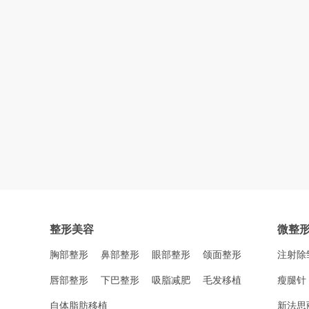
整形美容
微整
胸部整形
鼻部整形
眼部整形
颌面整形
注射除
唇部整形
下巴整形
吸脂减肥
毛发移植
瘦腿针
自体脂肪移植
新法思