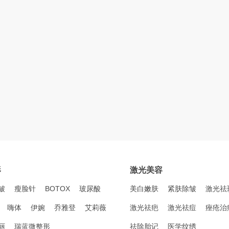
形
激光美容
皱
瘦脸针
BOTOX
玻尿酸
美白嫩肤
紧肤除皱
激光祛
嗨体
伊婉
乔雅登
艾莉薇
激光祛疤
激光祛痘
痤疮治
丽
瑞蓝微整形
祛除胎记
医学纹绣