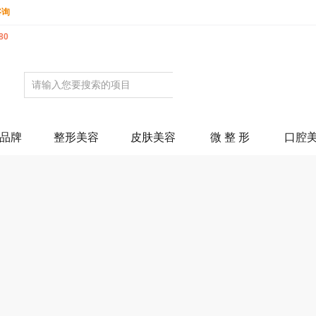
咨询
80
品牌
整形美容
皮肤美容
微 整 形
口腔