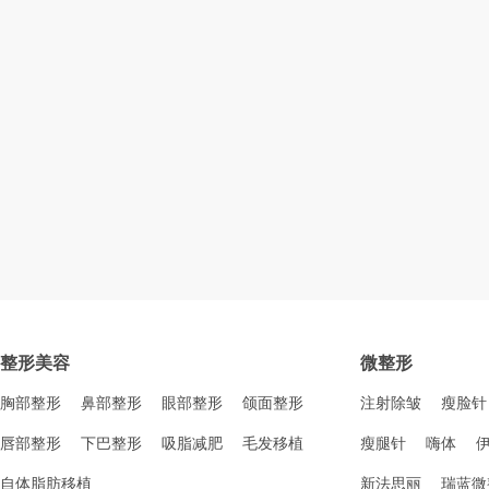
整形美容
微整形
胸部整形
鼻部整形
眼部整形
颌面整形
注射除皱
瘦脸针
唇部整形
下巴整形
吸脂减肥
毛发移植
瘦腿针
嗨体
自体脂肪移植
新法思丽
瑞蓝微