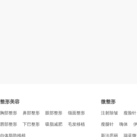
整形美容
微整形
胸部整形
鼻部整形
眼部整形
颌面整形
注射除皱
瘦脸针
唇部整形
下巴整形
吸脂减肥
毛发移植
瘦腿针
嗨体
自体脂肪移植
新法思丽
瑞蓝微