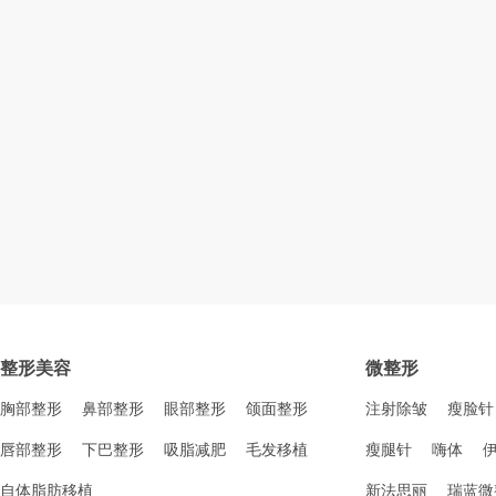
整形美容
微整形
胸部整形
鼻部整形
眼部整形
颌面整形
注射除皱
瘦脸针
唇部整形
下巴整形
吸脂减肥
毛发移植
瘦腿针
嗨体
自体脂肪移植
新法思丽
瑞蓝微