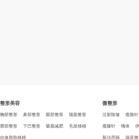
整形美容
微整形
胸部整形
鼻部整形
眼部整形
颌面整形
注射除皱
瘦脸针
唇部整形
下巴整形
吸脂减肥
毛发移植
瘦腿针
嗨体
自体脂肪移植
新法思丽
瑞蓝微