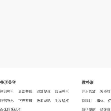
整形美容
微整形
胸部整形
鼻部整形
眼部整形
颌面整形
注射除皱
瘦脸针
唇部整形
下巴整形
吸脂减肥
毛发移植
瘦腿针
嗨体
自体脂肪移植
新法思丽
瑞蓝微