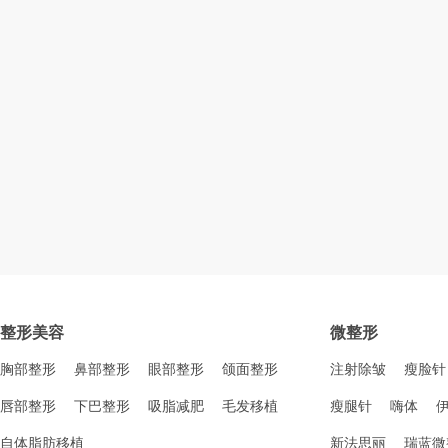
整形美容
微整形
胸部整形
鼻部整形
眼部整形
颌面整形
注射除皱
瘦脸针
唇部整形
下巴整形
吸脂减肥
毛发移植
瘦腿针
嗨体
自体脂肪移植
新法思丽
瑞蓝微