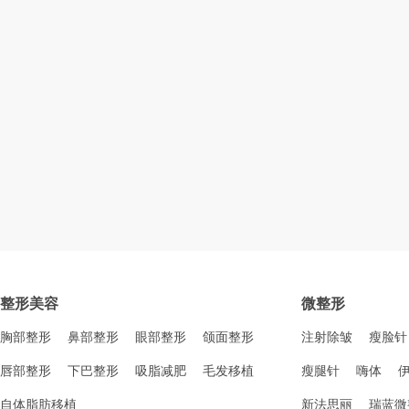
整形美容
微整形
胸部整形
鼻部整形
眼部整形
颌面整形
注射除皱
瘦脸针
唇部整形
下巴整形
吸脂减肥
毛发移植
瘦腿针
嗨体
自体脂肪移植
新法思丽
瑞蓝微