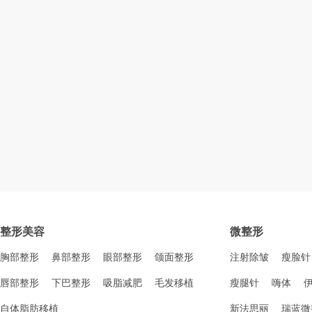
整形美容
微整形
胸部整形
鼻部整形
眼部整形
颌面整形
注射除皱
瘦脸针
唇部整形
下巴整形
吸脂减肥
毛发移植
瘦腿针
嗨体
自体脂肪移植
新法思丽
瑞蓝微