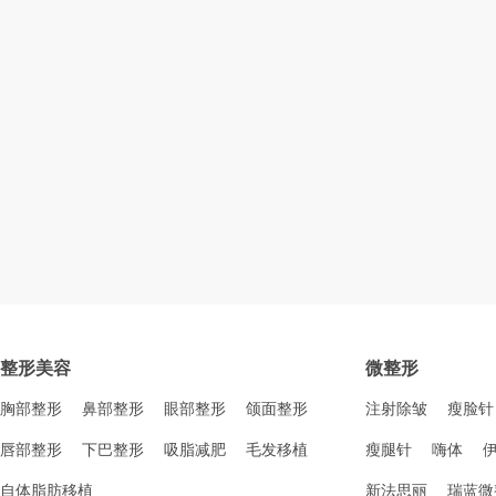
整形美容
微整形
胸部整形
鼻部整形
眼部整形
颌面整形
注射除皱
瘦脸针
唇部整形
下巴整形
吸脂减肥
毛发移植
瘦腿针
嗨体
自体脂肪移植
新法思丽
瑞蓝微