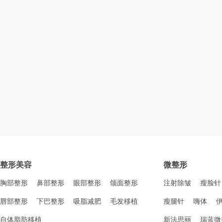
整形美容
微整形
胸部整形
鼻部整形
眼部整形
颌面整形
注射除皱
瘦脸针
唇部整形
下巴整形
吸脂减肥
毛发移植
瘦腿针
嗨体
自体脂肪移植
新法思丽
瑞蓝微