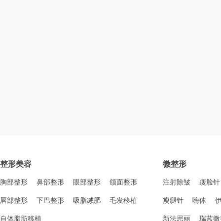
整形美容
微整形
胸部整形
鼻部整形
眼部整形
颌面整形
注射除皱
瘦脸针
唇部整形
下巴整形
吸脂减肥
毛发移植
瘦腿针
嗨体
自体脂肪移植
新法思丽
瑞蓝微