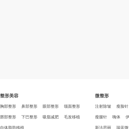
整形美容
微整形
胸部整形
鼻部整形
眼部整形
颌面整形
注射除皱
瘦脸针
唇部整形
下巴整形
吸脂减肥
毛发移植
瘦腿针
嗨体
自体脂肪移植
新法思丽
瑞蓝微