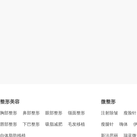
整形美容
微整形
胸部整形
鼻部整形
眼部整形
颌面整形
注射除皱
瘦脸针
唇部整形
下巴整形
吸脂减肥
毛发移植
瘦腿针
嗨体
自体脂肪移植
新法思丽
瑞蓝微