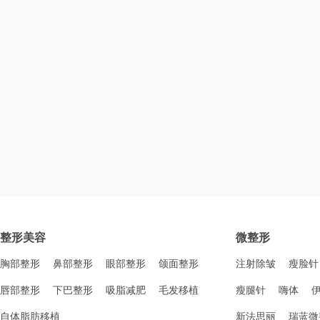
整形美容
微整形
胸部整形
鼻部整形
眼部整形
颌面整形
注射除皱
瘦脸针
唇部整形
下巴整形
吸脂减肥
毛发移植
瘦腿针
嗨体
自体脂肪移植
新法思丽
瑞蓝微