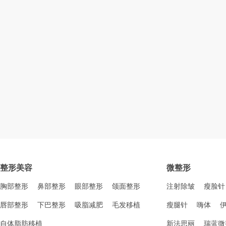
整形美容
微整形
胸部整形
鼻部整形
眼部整形
颌面整形
注射除皱
瘦脸针
唇部整形
下巴整形
吸脂减肥
毛发移植
瘦腿针
嗨体
自体脂肪移植
新法思丽
瑞蓝微