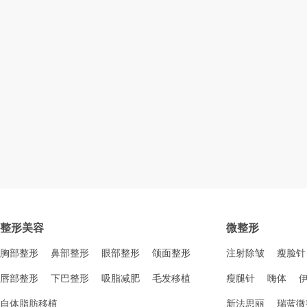
整形美容
微整形
胸部整形
鼻部整形
眼部整形
颌面整形
注射除皱
瘦脸针
唇部整形
下巴整形
吸脂减肥
毛发移植
瘦腿针
嗨体
自体脂肪移植
新法思丽
瑞蓝微