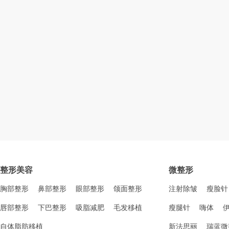
整形美容
微整形
胸部整形
鼻部整形
眼部整形
颌面整形
注射除皱
瘦脸针
唇部整形
下巴整形
吸脂减肥
毛发移植
瘦腿针
嗨体
自体脂肪移植
新法思丽
瑞蓝微