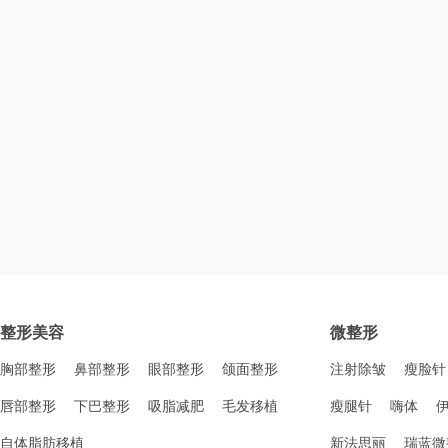
整形美容
微整形
胸部整形
鼻部整形
眼部整形
颌面整形
注射除皱
瘦脸针
唇部整形
下巴整形
吸脂减肥
毛发移植
瘦腿针
嗨体
自体脂肪移植
新法思丽
瑞蓝微