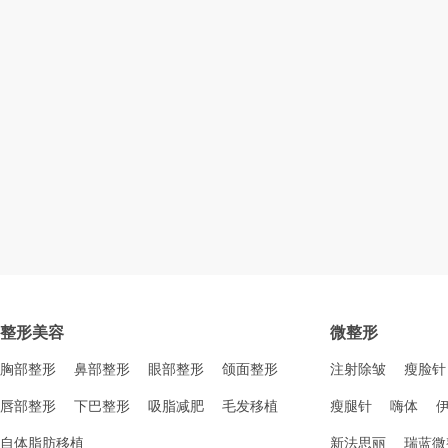
整形美容
微整形
胸部整形
鼻部整形
眼部整形
颌面整形
注射除皱
瘦脸针
唇部整形
下巴整形
吸脂减肥
毛发移植
瘦腿针
嗨体
自体脂肪移植
新法思丽
瑞蓝微